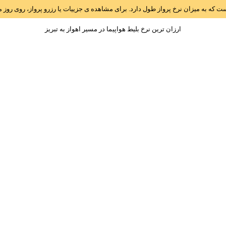
است که به میزان نرخ پرواز طول دارد. برای مشاهده ی جزییات یا رزرو پرواز، روی رو
ارزان ترین نرخ بلیط هواپیما در مسیر اهواز به تبريز