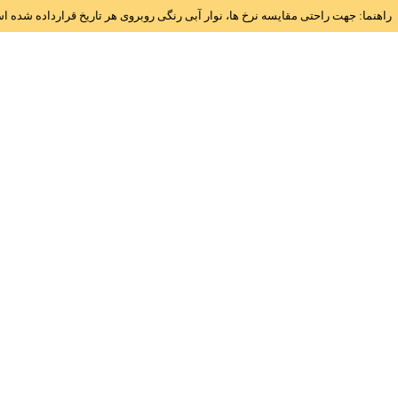
راهنما: جهت راحتی مقایسه نرخ ها، نوار آبی رنگی روبروی هر تاریخ قرارداده شده 