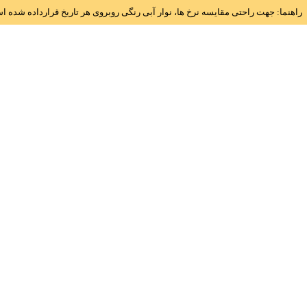
راهنما: جهت راحتی مقایسه نرخ ها، نوار آبی رنگی روبروی هر تاریخ قرارداده شده 