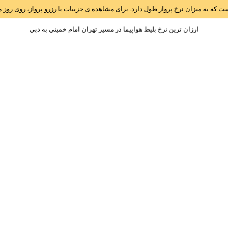
است که به میزان نرخ پرواز طول دارد. برای مشاهده ی جزییات یا رزرو پرواز، روی رو
ارزان ترین نرخ بلیط هواپیما در مسیر تهران امام خميني به دبي