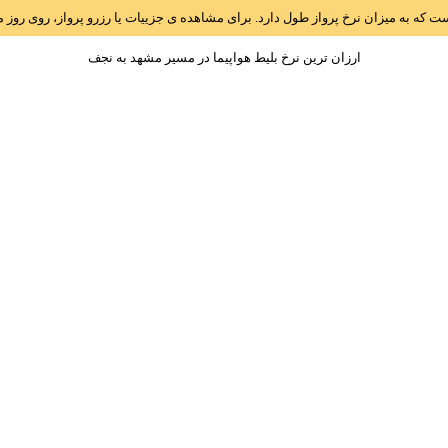
است که به میزان نرخ پرواز طول دارد. برای مشاهده ی جزییات یا رزرو پرواز، روی رو
ارزان ترین نرخ بلیط هواپیما در مسیر مشهد به نجف