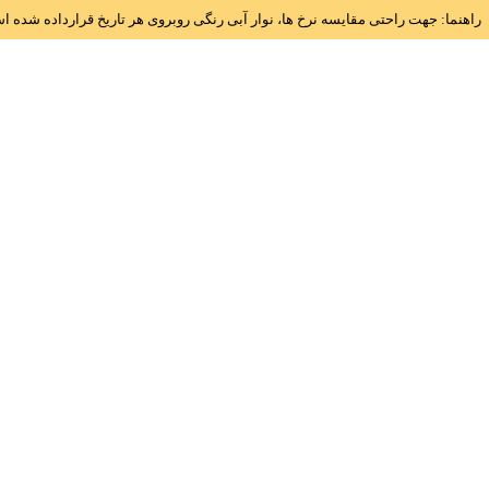
راهنما: جهت راحتی مقایسه نرخ ها، نوار آبی رنگی روبروی هر تاریخ قرارداده شده 